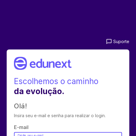
chat_bubble_outline
Suporte
Escolhemos o caminho
da evolução.
Olá!
Insira seu e-mail e senha para realizar o login.
E-mail
Digite seu e-mail