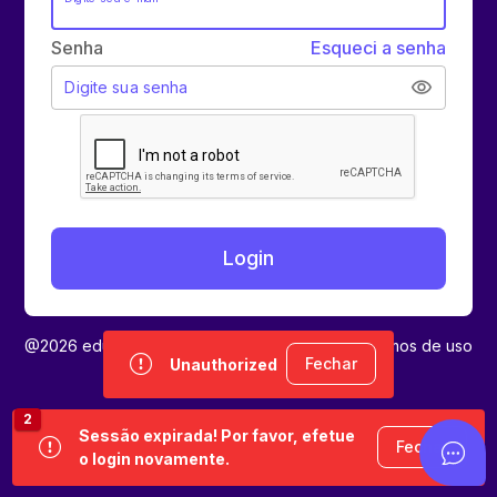
Senha
Esqueci a senha
visibility
Digite sua senha
Login
@2026 edunext
Declaração de privacidade
Termos de uso
Fechar
Unauthorized
2
Sessão expirada! Por favor, efetue
Fechar
o login novamente.