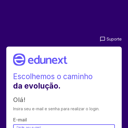
chat_bubble_outline
Suporte
Escolhemos o caminho
da evolução.
Olá!
Insira seu e-mail e senha para realizar o login.
E-mail
Digite seu e-mail